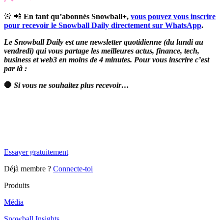
🚨 📲
En tant qu’abonnés Snowball+,
vous pouvez vous inscrire
pour recevoir le Snowball Daily directement sur WhatsApp
.
Le Snowball Daily est une newsletter quotidienne (du lundi au
vendredi) qui vous partage les meilleures actus, finance, tech,
business et web3 en moins de 4 minutes. Pour vous inscrire c’est
par là :
🛑
Si vous ne souhaitez plus recevoir…
✨
Tu es à un flocon de débloquer cet article
Snowball Insights gratuit pendant 14 jours.
Essayer gratuitement
Déjà membre ?
Connecte-toi
Produits
Média
Snowball Insights