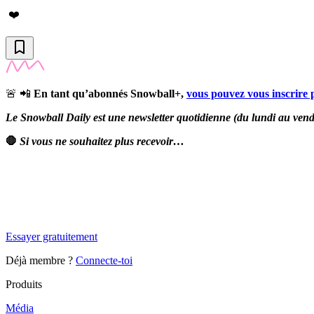
❤️
🚨 📲
En tant qu’abonnés Snowball+,
vous pouvez vous inscrire
Le Snowball Daily est une newsletter quotidienne (du lundi au vendre
🛑
Si vous ne souhaitez plus recevoir…
✨
Tu es à un flocon de débloquer cet article
Snowball Insights gratuit pendant 14 jours.
Essayer gratuitement
Déjà membre ?
Connecte-toi
Produits
Média