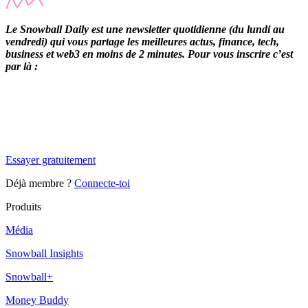
Le Snowball Daily est une newsletter quotidienne (du lundi au
vendredi) qui vous partage les meilleures actus, finance, tech,
business et web3 en moins de 2 minutes. Pour vous inscrire c’est
par là :
✨
Tu es à un flocon de débloquer cet article
Snowball Insights gratuit pendant 14 jours.
Essayer gratuitement
Déjà membre ?
Connecte-toi
Produits
Média
Snowball Insights
Snowball+
Money Buddy