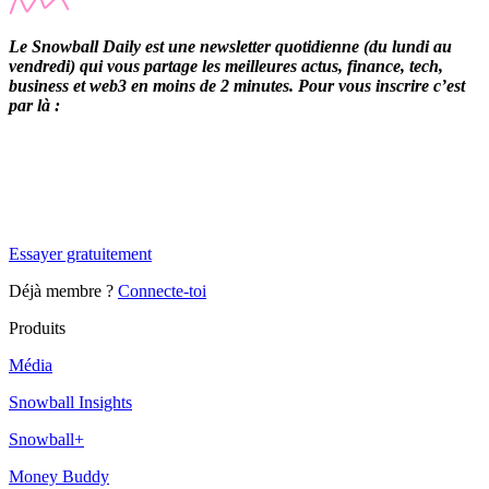
Le Snowball Daily est une newsletter quotidienne (du lundi au
vendredi) qui vous partage les meilleures actus, finance, tech,
business et web3 en moins de 2 minutes. Pour vous inscrire c’est
par là :
✨
Tu es à un flocon de débloquer cet article
Snowball Insights gratuit pendant 14 jours.
Essayer gratuitement
Déjà membre ?
Connecte-toi
Produits
Média
Snowball Insights
Snowball+
Money Buddy