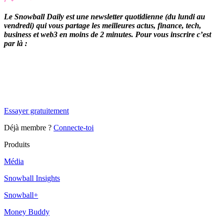
Le Snowball Daily est une newsletter quotidienne (du lundi au
vendredi) qui vous partage les meilleures actus, finance, tech,
business et web3 en moins de 2 minutes. Pour vous inscrire c’est
par là :
✨
Tu es à un flocon de débloquer cet article
Snowball Insights gratuit pendant 14 jours.
Essayer gratuitement
Déjà membre ?
Connecte-toi
Produits
Média
Snowball Insights
Snowball+
Money Buddy