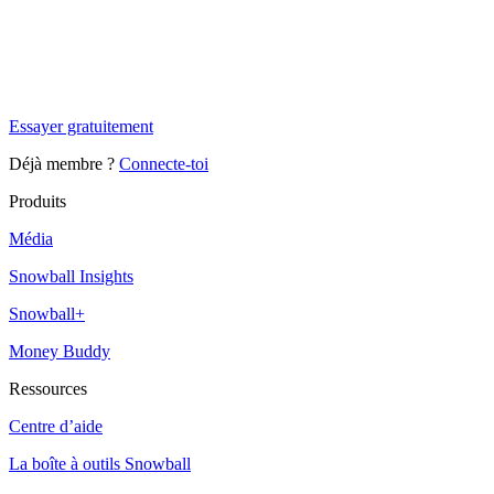
✨
Tu es à un flocon de débloquer cet article
Snowball Insights gratuit pendant 14 jours.
Essayer gratuitement
Déjà membre ?
Connecte-toi
Produits
Média
Snowball Insights
Snowball+
Money Buddy
Ressources
Centre d’aide
La boîte à outils Snowball