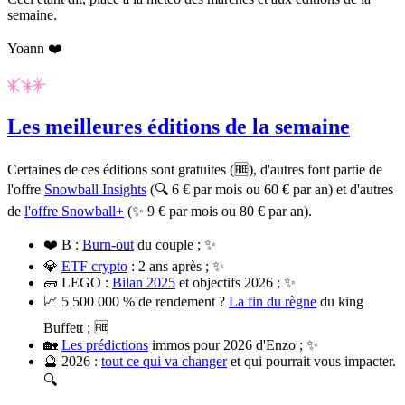
semaine.
Yoann ❤️
Les meilleures éditions de la semaine
Certaines de ces éditions sont gratuites (🆓), d'autres font partie de
l'offre
Snowball Insights
(🔍 6 € par mois ou 60 € par an) et d'autres
de
l'offre Snowball+
(✨ 9 € par mois ou 80 € par an).
❤️ B :
Burn-out
du couple ; ✨
💎
ETF crypto
: 2 ans après ; ✨
🧱 LEGO :
Bilan 2025
et objectifs 2026 ; ✨
📈 5 500 000 % de rendement ?
La fin du règne
du king
Buffett ; 🆓
🏡
Les prédictions
immos pour 2026 d'Enzo ; ✨
🔮 2026 :
tout ce qui va changer
et qui pourrait vous impacter.
🔍