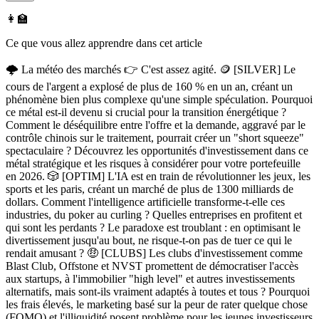
👩‍🏫
Ce que vous allez apprendre dans cet article
🌩️ La météo des marchés 👉 C'est assez agité. 🪙 [SILVER] Le
cours de l'argent a explosé de plus de 160 % en un an, créant un
phénomène bien plus complexe qu'une simple spéculation. Pourquoi
ce métal est-il devenu si crucial pour la transition énergétique ?
Comment le déséquilibre entre l'offre et la demande, aggravé par le
contrôle chinois sur le traitement, pourrait créer un "short squeeze"
spectaculaire ? Découvrez les opportunités d'investissement dans ce
métal stratégique et les risques à considérer pour votre portefeuille
en 2026. 🎲 [OPTIM] L'IA est en train de révolutionner les jeux, les
sports et les paris, créant un marché de plus de 1300 milliards de
dollars. Comment l'intelligence artificielle transforme-t-elle ces
industries, du poker au curling ? Quelles entreprises en profitent et
qui sont les perdants ? Le paradoxe est troublant : en optimisant le
divertissement jusqu'au bout, ne risque-t-on pas de tuer ce qui le
rendait amusant ? 🤑 [CLUBS] Les clubs d'investissement comme
Blast Club, Offstone et NVST promettent de démocratiser l'accès
aux startups, à l'immobilier "high level" et autres investissements
alternatifs, mais sont-ils vraiment adaptés à toutes et tous ? Pourquoi
les frais élevés, le marketing basé sur la peur de rater quelque chose
(FOMO) et l'illiquidité posent problème pour les jeunes investisseurs