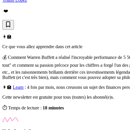
Yoann Lopez
❤️
👩‍🏫
Ce que vous allez apprendre dans cet article
💰 Comment Warren Buffett a réalisé l'incroyable performance de 5 5
tout" et comment sa passion précoce pour les chiffres a forgé l'un de
etc., et les raisonnements brillants derrière ces investissements lég
Buffett (et c'est très bien), mais comment vous pouvez adopter sa phil
👩‍🏫
Learn
:
4 fois par mois, nous creusons un sujet des finances pe
Cette newsletter est gratuite pour tous (toutes) les abonné(e)s.
⏱️ Temps de lecture :
18 minutes