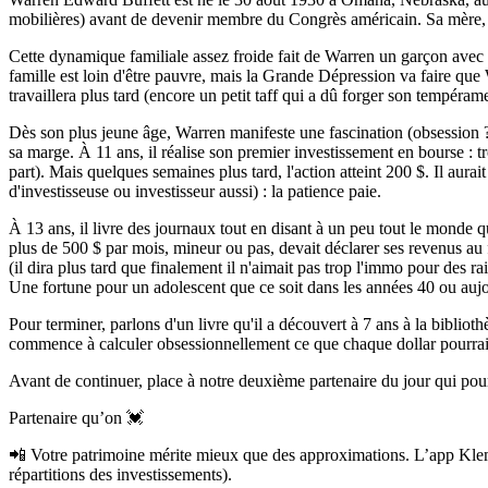
mobilières) avant de devenir membre du Congrès américain. Sa mère, L
Cette dynamique familiale assez froide fait de Warren un garçon avec u
famille est loin d'être pauvre, mais la Grande Dépression va faire qu
travaillera plus tard (encore un petit taff qui a dû forger son tempérame
Dès son plus jeune âge, Warren manifeste une fascination (obsession ?)
sa marge. À 11 ans, il réalise son premier investissement en bourse : t
part). Mais quelques semaines plus tard, l'action atteint 200 $. Il aurai
d'investisseuse ou investisseur aussi) : la patience paie.
À 13 ans, il livre des journaux tout en disant à un peu tout le monde 
plus de 500 $ par mois, mineur ou pas, devait déclarer ses revenus au f
(il dira plus tard que finalement il n'aimait pas trop l'immo pour des 
Une fortune pour un adolescent que ce soit dans les années 40 ou aujo
Pour terminer, parlons d'un livre qu'il a découvert à 7 ans à la biblio
commence à calculer obsessionnellement ce que chaque dollar pourrait de
Avant de continuer, place à notre deuxième partenaire du jour qui pourr
Partenaire qu’on 💓
📲 Votre patrimoine mérite mieux que des approximations. L’app Klemo, n
répartitions des investissements).