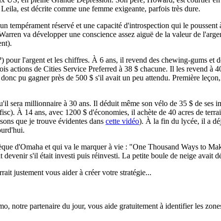
eila, est décrite comme une femme exigeante, parfois très dure.
n tempérament réservé et une capacité d'introspection qui le poussent à 
e Warren va développer une conscience assez aiguë de la valeur de l'arg
nt).
 pour l'argent et les chiffres. À 6 ans, il revend des chewing-gums et d
rois actions de
Cities Service Preferred
à 38 $ chacune. Il les revend à 4
t donc pu gagner près de 500 $ s'il avait un peu attendu. Première leçon, 
qu'il sera millionnaire à 30 ans. Il déduit même son vélo de 35 $ de ses
isc). À 14 ans, avec 1200 $ d'économies, il achète de 40 acres de terrain
raisons que je trouve évidentes dans
cette vidéo
). À la fin du lycée, il a 
urd'hui.
thèque d'Omaha et qui va le marquer à vie : "
One Thousand Ways to Mak
venir s'il était investi puis réinvesti. La petite boule de neige avait 
ait justement vous aider à créer votre stratégie...
otre partenaire du jour, vous aide gratuitement à identifier les zones d