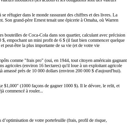
se réfugier dans le monde rassurant des chiffres et des livres. La
ent. Son grand-père Ernest tenait une épicerie à Omaha, où Warren
es bouteilles de Coca-Cola dans son quartier, calculant avec précision
0 $, empochant un mini profit de 6 $ (il faut bien commencer quelque
et peut-être la plus importante de sa vie (et de votre vie
 impôts comme "frais pro" (oui, en 1944, tout citoyen américain gagnant
s agricoles (environ 16 hectares) qu'il loue à un exploitant agricole
déjà amassé près de 10 000 dollars (environ 200 000 $ d'aujourd'hui).
e $1,000
" (
1000 façons de gagner 1000 $
). Il le dévore, le relit, et
déjà commencé à rouler...
’optimisation de votre portefeuille (frais, profil de risque,