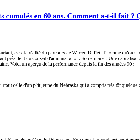
cumulés en 60 ans. Comment a-t-il fait ? Qu
 pourtant, c'est la réalité du parcours de Warren Buffett, l'homme qu'on
t président du conseil d'administration. Son empire ? Une capitalisati
ine. Voici un aperçu de la performance depuis la fin des années 90 :
surtout celle d'un p'tit jeune du Nebraska qui a compris très tôt quelque 
US, en pleine Grande Dépression. Son père, Howard, est courtier en val