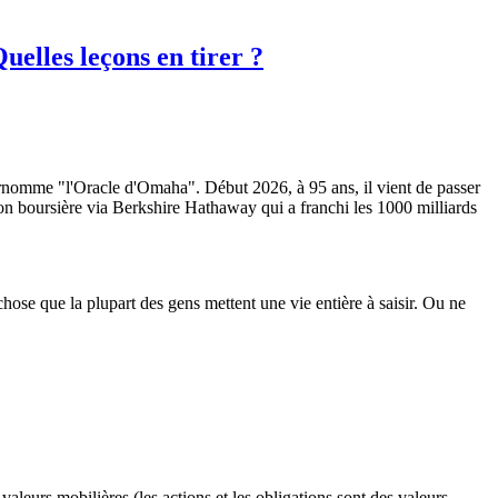
elles leçons en tirer ?
 surnomme "l'Oracle d'Omaha". Début 2026, à 95 ans, il vient de passer
on boursière via Berkshire Hathaway qui a franchi les 1000 milliards
chose que la plupart des gens mettent une vie entière à saisir. Ou ne
eurs mobilières (les actions et les obligations sont des valeurs