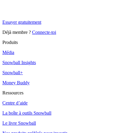
Tu es à un flocon de débloquer cet article
Snowball Insights gratuit pendant 14 jours.
Essayer gratuitement
Déjà membre ?
Connecte-toi
Produits
Média
Snowball Insights
Snowball+
Money Buddy
Ressources
Centre d’aide
La boîte à outils Snowball
Le livre Snowball