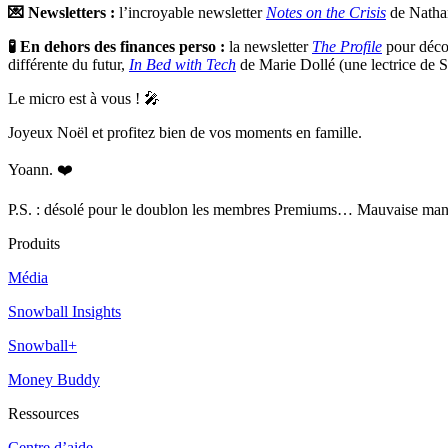
💌 Newsletters :
l’incroyable newsletter
Notes on the Crisis
de Nathan
🧪 En dehors des finances perso :
la newsletter
The Profile
pour décou
différente du futur,
In Bed with Tech
de Marie Dollé (une lectrice de S
Le micro est à vous ! 🎤
Joyeux Noël et profitez bien de vos moments en famille.
Yoann. ❤️
P.S. : désolé pour le doublon les membres Premiums… Mauvaise manip 
Produits
Média
Snowball Insights
Snowball+
Money Buddy
Ressources
Centre d’aide