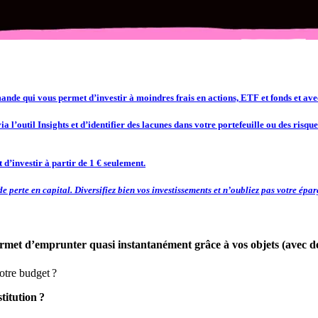
mande qui vous permet d’investir à moindres frais en actions, ETF et fonds et avec
l’outil Insights et d’identifier des lacunes dans votre portefeuille ou des risque
 d’investir à partir de 1 € seulement
.
 perte en capital. Diversifiez bien vos investissements et n’oubliez pas votre épar
permet d’emprunter quasi instantanément grâce à vos objets (avec de
otre budget ?
titution ?