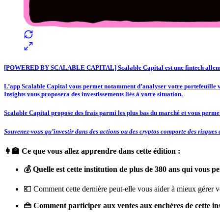
[POWERED BY SCALABLE CAPITAL] Scalable Capital
est une
fintech alle
L’app Scalable Capital vous permet notamment d’analyser votre portefeuille via 
Insights vous proposera des investissements liés à votre situation.
Scalable Capital propose des frais parmi les plus bas du marché
et vous permet
Souvenez-vous qu’investir dans des actions ou des cryptos comporte des risques de
👩‍🏫 Ce que vous allez apprendre dans cette édition :
💰 Quelle est cette institution de plus de 380 ans qui vous 
💶 Comment cette dernière peut-elle vous aider à mieux gérer v
👜 Comment participer aux ventes aux enchères de cette ins