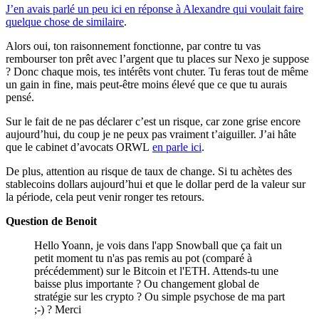
J’en avais parlé un peu ici en réponse à Alexandre qui voulait faire
quelque chose de similaire
.
Alors oui, ton raisonnement fonctionne, par contre tu vas
rembourser ton prêt avec l’argent que tu places sur Nexo je suppose
? Donc chaque mois, tes intérêts vont chuter. Tu feras tout de même
un gain in fine, mais peut-être moins élevé que ce que tu aurais
pensé.
Sur le fait de ne pas déclarer c’est un risque, car zone grise encore
aujourd’hui, du coup je ne peux pas vraiment t’aiguiller. J’ai hâte
que le cabinet d’avocats ORWL
en parle ici
.
De plus, attention au risque de taux de change. Si tu achètes des
stablecoins dollars aujourd’hui et que le dollar perd de la valeur sur
la période, cela peut venir ronger tes retours.
Question de Benoit
Hello Yoann, je vois dans l'app Snowball que ça fait un
petit moment tu n'as pas remis au pot (comparé à
précédemment) sur le Bitcoin et l'ETH. Attends-tu une
baisse plus importante ? Ou changement global de
stratégie sur les crypto ? Ou simple psychose de ma part
;-) ? Merci