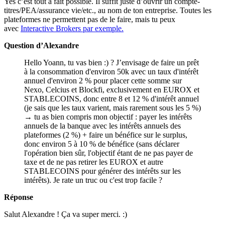
Yes c’est tout à fait possible. Il suffit juste d’ouvrir un compte-
titres/PEA/assurance vie/etc., au nom de ton entreprise. Toutes les
plateformes ne permettent pas de le faire, mais tu peux
avec
Interactive Brokers par exemple.
Question d’Alexandre
Hello Yoann, tu vas bien :) ? J’envisage de faire un prêt
à la consommation d'environ 50k avec un taux d'intérêt
annuel d'environ 2 % pour placer cette somme sur
Nexo, Celcius et Blockfi, exclusivement en EUROX et
STABLECOINS, donc entre 8 et 12 % d'intérêt annuel
(je sais que les taux varient, mais rarement sous les 5 %)
→ tu as bien compris mon objectif : payer les intérêts
annuels de la banque avec les intérêts annuels des
plateformes (2 %) + faire un bénéfice sur le surplus,
donc environ 5 à 10 % de bénéfice (sans déclarer
l'opération bien sûr, l'objectif étant de ne pas payer de
taxe et de ne pas retirer les EUROX et autre
STABLECOINS pour générer des intérêts sur les
intérêts). Je rate un truc ou c'est trop facile ?
Réponse
Salut Alexandre ! Ça va super merci. :)