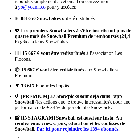
répondez simplement à cet email ou écrivez-moi
à
yo@yoann.co
pour y accéder.
❄️
384 650 Snowflakes
ont été distribués.
💖
Les premiers Snowballers à s’être inscrits ont plus de
quatre mois de Snowball Premium de remboursés (24,4
€)
grâce à leurs Snowflakes.
💁‍♀️
15 667 € vont être redistribués
à l’association Les
Flocons.
😎
15 667 € vont être redistribués
aux Snowballers
Premium.
💸
33 617 €
pour les impôts.
🎯
[PREMIUM] 37 Snowpicks sont déjà dans l’app
Snowball
(les actions que je trouve intéressantes), pour une
performance de + 33 % du portefeuille Snowpick.
📸 [INSTAGRAM] Snowball est aussi sur Insta. Au
rendez-vous : news, jeux, éducation et les coulisses de
Snowball.
Par ici pour rejoindre les 1394 abonnés.