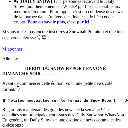
📲 [DAILY SNOW]
1711 personnes reçoivent le Daily
Snow quotidiennement sur WhatsApp. Il est accessible aux
membres Premium. Pour rappel, c’est un condensé des news
de la journée dans l’univers des finances, de l’éco et des
crypto.
Pour en savoir plus, c’est par ici
!
Si vous n’êtes pas encore inscrit·es à Snowball Premium et que tout
cela vous intéresse 👇 😇 :
M’abonner
Allons-y !
—————DÉBUT DU SNOW REPORT ENVOYÉ
DIMANCHE SOIR————
Avant de commencer cette édition, voici une petite news côté
format. 👇
🚨 Petites nouveautés sur le format du Snow Report : 
 J
Regardons maintenant les grandes news de la semaine ! Ces
actualités sont principalement issues des Daily Snow sur WhatsApp.
En général, un Daily Snowb = une dizaine de news comme celles
ci-dessous :