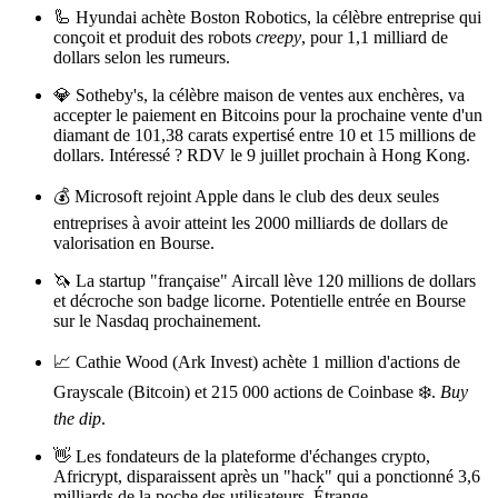
🦾 Hyundai achète Boston Robotics, la célèbre entreprise qui
conçoit et produit des robots
creepy
, pour 1,1 milliard de
dollars selon les rumeurs.
💎 Sotheby's, la célèbre maison de ventes aux enchères, va
accepter le paiement en Bitcoins pour la prochaine vente d'un
diamant de 101,38 carats expertisé entre 10 et 15 millions de
dollars. Intéressé ? RDV le 9 juillet prochain à Hong Kong.
💰 Microsoft rejoint Apple dans le club des deux seules
entreprises à avoir atteint les 2000 milliards de dollars de
valorisation en Bourse.
🦄 La startup "française" Aircall lève 120 millions de dollars
et décroche son badge licorne. Potentielle entrée en Bourse
sur le Nasdaq prochainement.
📈 Cathie Wood (Ark Invest) achète 1 million d'actions de
Grayscale (Bitcoin) et 215 000 actions de Coinbase ❄️.
Buy
the dip
.
👋 Les fondateurs de la plateforme d'échanges crypto,
Africrypt, disparaissent après un "hack" qui a ponctionné 3,6
milliards de la poche des utilisateurs. Étrange...