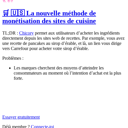
🛒 🇺🇸 La nouvelle méthode de
monétisation des sites de cuisine
TL;DR :
Chicory
permet aux utilisateurs d’acheter les ingrédients
directement depuis les sites web de recettes. Par exemple, vous avez
une recette de pancakes au sirop d’érable, et là, un lien vous dirige
vers Carrefour pour acheter votre sirop d’érable.
Problèmes :
Les marques cherchent des moyens d’atteindre les
consommateurs au moment où l’intention d’achat est la plus
forte.
✨
Tu es à un flocon de débloquer cet article
Snowball+ gratuit pendant 14 jours.
Essayer gratuitement
Déjà membre ?
Connecte-toi