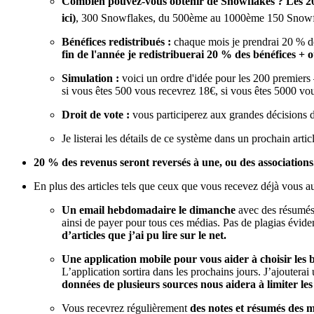
Combien pouvez-vous obtenir de Snowflakes ? Les 200
ici)
, 300 Snowflakes, du 500ème au 1000ème 150 Snowfla
Bénéfices redistribués :
chaque mois je prendrai 20 % des
fin de l'année je redistribuerai 20 % des bénéfices + ou
Simulation :
voici un ordre d'idée pour les 200 premiers
si vous êtes 500 vous recevrez 18€, si vous êtes 5000 vou
Droit de vote :
vous participerez aux grandes décisions d
Je listerai les détails de ce système dans un prochain articl
20 % des revenus seront reversés à une, ou des associations
En plus des articles tels que ceux que vous recevez déjà vous au
Un email hebdomadaire
le dimanche
avec des résumés 
ainsi de payer pour tous ces médias. Pas de plagias évi
d’articles que j’ai pu lire sur le net.
Une application mobile pour vous aider à choisir les 
L’application sortira dans les prochains jours. J’ajoutera
données de plusieurs sources nous aidera à limiter les
Vous recevrez régulièrement
des notes et résumés des mei