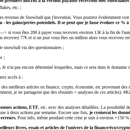
 premiers inscrits à la version payante recevront 600 Snowflakes 
kes, etc. ;
 revenus de Snowball que j'investirai. Vous pourrez évidemment voir da
 - les gains/pertes potentiels. Il se peut que je fasse évoluer ce % à 
 —> si vous êtes 200 à payer vous recevrez environ 13€ à la fin de l'a
s recevrez 77€ et si un jour vous êtes un million alors vous recevrez env
e snowball via des questionnaires ;
e ;
.
Je n'ai pas encore déterminé lesquelles, mais ce sera dans le domaine d
rez accès à :
des meilleurs articles en finance, crypto, économie, etc provenant des 
demment, je ne partagerai que des résumés + analyses de ces articles).
bonnes actions,
ETF
, etc. avec des analyses détaillées. La possibilité 
i une à deux actions par semaine. Encore une fois,
je croiserai les donn
 erreurs.
Pour info, même pendant cette crise je suis à environ +150 % su
lleurs livres, essais et articles de l'univers de la finance/éco/crypto