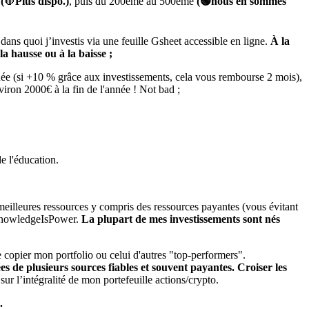
(
🛑
Plus dispo.)
, puis du 200ème au 500ème
(🟢nous en sommes
ns quoi j’investis via une feuille Gsheet accessible en ligne.
À la
la hausse ou à la baisse ;
nnée (si +10 % grâce aux investissements, cela vous rembourse 2 mois),
iron 2000€ à la fin de l'année ! Not bad ;
e l'éducation.
meilleures ressources y compris des ressources payantes (vous évitant
 #KnowledgeIsPower.
La plupart de mes investissements sont nés
de copier mon portfolio ou celui d'autres "top-performers".
ées de plusieurs sources fiables et souvent payantes. Croiser les
r l’intégralité de mon portefeuille actions/crypto.
.