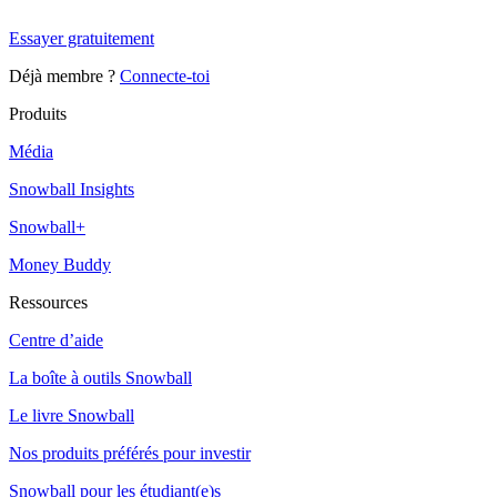
Snowball Insights gratuit pendant 14 jours.
Essayer gratuitement
Déjà membre ?
Connecte-toi
Produits
Média
Snowball Insights
Snowball+
Money Buddy
Ressources
Centre d’aide
La boîte à outils Snowball
Le livre Snowball
Nos produits préférés pour investir
Snowball pour les étudiant(e)s