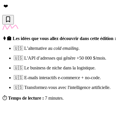
❤️
👩‍🏫 Les idées que vous allez découvrir dans cette édition :
🇺🇸 L’alternative au
cold emailing
.
🇺🇸 L'API d’adresses qui génère +50 000 $/mois.
🇺🇸 Le business de niche dans la logistique.
🇺🇸 E-mails interactifs e-commerce + no-code.
🇺🇸 Transformez-vous avec l'intelligence artificielle.
⏱
Temps de lecture :
7 minutes.
✨
Tu es à un flocon de débloquer cet article