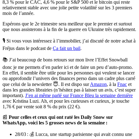
8,3 % pour le CAC, 4,6 % pour le S&P 500 et le bitcoin qui reste
relativement stable avec une jolie petite volatilité sur les 3 premiers
mois de l’année.
Espérons que le 2e trimestre sera meilleur que le premier et surtout
que nous assisterons à la fin de la guerre en Ukraine très rapidement.
🎙 Si vous vous intéressez à l’immobilier, j’ai discuté de notre achat à
Fréjus dans le podcast de
Ça fait un bail
.
📚 J’ai beaucoup de bons retours sur mon livre l’Effet Snowball
donc je me permets d’en parler ici et de faire un peu d’auto-promo.
En effet, il semble être utile pour les personnes qui veulent se lancer
ou approfondir l’univers des finances perso dans un cadre plus carré
que celui de la newsletter 😇. Il est dispo sur
Amazon
, à la
Fnac
et
dans les grandes librairies (n’hésitez pas à laisser un avis, c’est super
important).
J’en ai même parlé sur France Bleu la semaine dernière
avec Kristina Luzi. Ah, et pour les curieuses et curieux, je touche
1,76 € par vente soit 8 % du prix (22 €).
📰
Pour celles et ceux qui ont raté les Daily Snow sur
WhatsApp, voici les 5 grosses news de la semaine :
28/03 : 💰 Lucca, une startup parisienne qui avait connu une