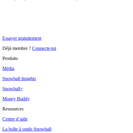
✨
Tu es à un flocon de débloquer cet article
Snowball Insights gratuit pendant 14 jours.
Essayer gratuitement
Déjà membre ?
Connecte-toi
Produits
Média
Snowball Insights
Snowball+
Money Buddy
Ressources
Centre d’aide
La boîte à outils Snowball