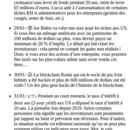
croissance sans lever de fonds pendant 20 ans, vient de lever
65 millions d’euros. Lucca aide à l’automatisation de certaines
tâches RH et administratives pour les entreprises (gestion des
congés, notes de frais, etc.).
29/03 : 🤑 Joe Biden va créer une taxe pour les riches aux US.
Si vous êtes un ménage américain avec un patrimoine de
100 millions de dollars ou plus, vous devrez payer un
minimum de 20 % d’impôts. Le détail qui fait criser les
investisseurs : cela prend en compte les gains non réalisés !
Donc si vous avez des actions d’une entreprise, vous pourriez
être taxés sur les plus-values même sans avoir vendu ces
titres…
30/03 : 😖 La blockchain Ronin qui est le socle du jeu Axie
Infinity a été hackée et plus de 600 millions de dollars ont été
volés ! Un des plus gros hacks de l’histoire de la blockchain.
31/03 : 📈📉 Pendant un court moment, le taux d’intérêt à
deux ans (
2-year yield
) aux US a dépassé le taux d’intérêt à
10 ans. La première fois depuis 2019. Selon certaines
personnes cela signifie que les investisseurs sont pessimistes
par rapport au futur et prévoient une récession. Pour d’autres,
la situation actuelle est tellement anormale qu’on ne peut plus
vraiment utiliser cet indicateur pour juger. Moi, je vais