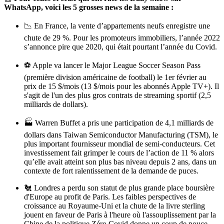
WhatsApp, voici les 5 grosses news de la semaine :
📉 En France, la vente d’appartements neufs enregistre une
chute de 29 %. Pour les promoteurs immobiliers, l’année 2022
s’annonce pire que 2020, qui était pourtant l’année du Covid.
⚽️ Apple va lancer le Major League Soccer Season Pass
(première division américaine de football) le 1er février au
prix de 15 $/mois (13 $/mois pour les abonnés Apple TV+). Il
s'agit de l'un des plus gros contrats de streaming sportif (2,5
milliards de dollars).
🏭 Warren Buffet a pris une participation de 4,1 milliards de
dollars dans Taiwan Semiconductor Manufacturing (TSM), le
plus important fournisseur mondial de semi-conducteurs. Cet
investissement fait grimper le cours de l’action de 11 % alors
qu’elle avait atteint son plus bas niveau depuis 2 ans, dans un
contexte de fort ralentissement de la demande de puces.
🐔 Londres a perdu son statut de plus grande place boursière
d'Europe au profit de Paris. Les faibles perspectives de
croissance au Royaume-Uni et la chute de la livre sterling
jouent en faveur de Paris à l'heure où l'assouplissement par la
Chine de la politique Zéro Covid donne un coup de pouce