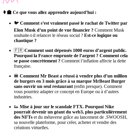
👩‍🏫 Ce que vous allez apprendre aujourd’hui :
🐦
Comment s’est vraiment passé le rachat de Twitter par
Elon Musk d’un point de vue financier ?
Comment Musk
souhaite-t-il relancer le réseau social ?
Est-ce logique ou
chaotique ?
🇫🇷
Comment sont dépensés 1000 euros d’argent public.
Pourquoi la France emprunte de l’argent ? Comment cela
se passe concrètement ?
Comment l’inflation affecte la dette
française.
🍔
Comment Mr Beast a réussi à vendre plus d’un million
de burgers en 3 mois grâce à sa marque MrBeast Burger
sans ouvrir un seul restaurant
(enfin presque). Comment
vous pourriez adapter ce concept en Europe ou à d’autres
industries.
👟
Mise à jour sur le scandale FTX. Pourquoi Nike
pourrait devenir un géant du web3, plus particulièrement
des NFTs
et du métaverse grâce au lancement de .SWOOSH,
sa nouvelle plateforme, pour créer, acheter et vendre des
créations virtuelles.