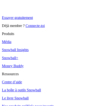
Tu es à un flocon de débloquer cet article
Snowball Insights gratuit pendant 14 jours.
Essayer gratuitement
Déjà membre ?
Connecte-toi
Produits
Média
Snowball Insights
Snowball+
Money Buddy
Ressources
Centre d’aide
La boîte à outils Snowball
Le livre Snowball