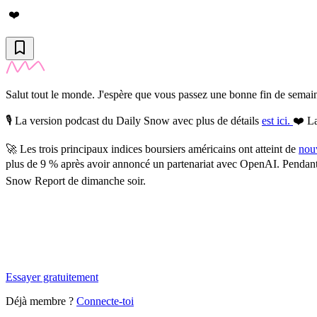
❤️
Salut tout le monde. J'espère que vous passez une bonne fin de semai
🎙️
La version podcast du Daily Snow avec plus de détails
est ici.
❤️ La
🚀
Les trois principaux indices boursiers américains ont atteint de
nou
plus de 9 % après avoir annoncé un partenariat avec OpenAI. Pendant ce
Snow Report de dimanche soir.
✨
Tu es à un flocon de débloquer cet article
Snowball Insights gratuit pendant 14 jours.
Essayer gratuitement
Déjà membre ?
Connecte-toi