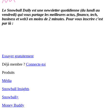
Le Snowball Daily est une newsletter quotidienne (du lundi au
vendredi) qui vous partage les meilleures actus, finance, tech,
business et web3 en moins de 2 minutes. Pour vous inscrire c’est
par là :
✨
Tu es à un flocon de débloquer cet article
Snowball Insights gratuit pendant 14 jours.
Essayer gratuitement
Déjà membre ?
Connecte-toi
Produits
Média
Snowball Insights
Snowball+
Money Buddy