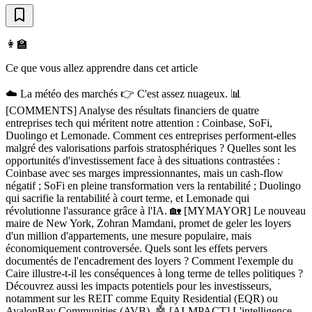
👩‍🏫
Ce que vous allez apprendre dans cet article
☁️ La météo des marchés 👉 C'est assez nuageux. 📊
[COMMENTS] Analyse des résultats financiers de quatre
entreprises tech qui méritent notre attention : Coinbase, SoFi,
Duolingo et Lemonade. Comment ces entreprises performent-elles
malgré des valorisations parfois stratosphériques ? Quelles sont les
opportunités d'investissement face à des situations contrastées :
Coinbase avec ses marges impressionnantes, mais un cash-flow
négatif ; SoFi en pleine transformation vers la rentabilité ; Duolingo
qui sacrifie la rentabilité à court terme, et Lemonade qui
révolutionne l'assurance grâce à l'IA. 🏡 [MYMAYOR] Le nouveau
maire de New York, Zohran Mamdani, promet de geler les loyers
d'un million d'appartements, une mesure populaire, mais
économiquement controversée. Quels sont les effets pervers
documentés de l'encadrement des loyers ? Comment l'exemple du
Caire illustre-t-il les conséquences à long terme de telles politiques ?
Découvrez aussi les impacts potentiels pour les investisseurs,
notamment sur les REIT comme Equity Residential (EQR) ou
AvalonBay Communities (AVB). 🤖 [AI-MPACT] L'intelligence