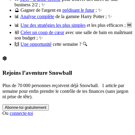
business 2/2 ; ✨
🔮 Gagner de l'argent en
prédisant le futur
; ✨
📊
Analyse complète
de la gamme Harry Potter ; ✨
📊
Une des stratégies les plus simples
et les plus efficaces ; 🆓
🛀
Créer un coup de cœur
avec une salle de bain en maîtrisant
son budget ; ✨
🙌
Une opportunité
cette semaine ? 🔍
❄️
Rejoins l’aventure Snowball
Plus de 70 000 personnes reçoivent déjà Snowball. 1 article par
semaine pour enfin prendre le contrôle de tes finances (sans jargon
ni prise de tête).
Abonne-toi gratuitement
Ou
connecte-toi
✨
Tu es à un flocon de débloquer cet article