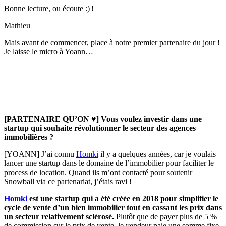
Bonne lecture, ou écoute :) !
Mathieu
Mais avant de commencer, place à notre premier partenaire du jour !
Je laisse le micro à Yoann…
[PARTENAIRE QU’ON ♥️] Vous voulez investir dans une
startup qui souhaite révolutionner le secteur des agences
immobilières ?
[YOANN] J’ai connu
Homki
il y a quelques années, car je voulais
lancer une startup dans le domaine de l’immobilier pour faciliter le
process de location. Quand ils m’ont contacté pour soutenir
Snowball via ce partenariat, j’étais ravi !
Homki
est une startup qui a été créée en 2018 pour simplifier le
cycle de vente d’un bien immobilier tout en cassant les prix dans
un secteur relativement sclérosé.
Plutôt que de payer plus de 5 %
de commission sur le prix de vente, le vendeur paie une somme fixe