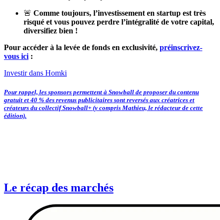
🚨
Comme toujours, l’investissement en startup est très
risqué et vous pouvez perdre l’intégralité de votre capital,
diversifiez bien !
Pour accéder à la levée de fonds en exclusivité,
préinscrivez-
vous ici
:
Investir dans Homki
Pour rappel, les sponsors permettent à Snowball de proposer du contenu
gratuit et 40 % des revenus publicitaires sont reversés aux créatrices et
créateurs du collectif Snowball+ (y compris Mathieu, le rédacteur de cette
édition).
Le récap des marchés