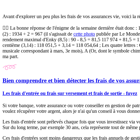
Avant d'explorer un peu plus les frais de vos assurances vie, voici la 
🕵️‍♀️
La bonne réponse de l'énigme de la semaine dernière était donc :
(2) : 1934 ÷ 2 = 967 (il s'agissait de
cette photo
publiée par Le Monde
rendement maximal d'Enky (8,5) : 90 - 8,5 = 81,5 117 974 + 81,5 = 118 
centième (3,14) : 118 051,5 + 3,14 = 118 054,64 ; Les quatre lettres : 
musicale correspondant à mars, 3e mois), A (Or, dont le symbole chim
ma part.
Bien comprendre et bien détecter les frais de vos assur
Les frais d'entrée ou frais sur versement et frais de sortie - fuyez
Si votre banque, votre assurance ou votre conseiller en gestion de patr
voulez récupérer votre argent, alors je n'ai qu'un conseil à vous donner
Les frais d'entrée sont prélevés chaque fois que vous investissez via v
Sur du long terme, par exemple 30 ans, cela représente tout de même 
Ces frais d'entrées sont moins dangereux que les frais annuels de gestio