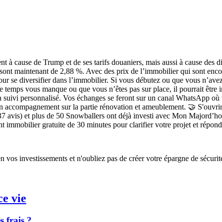
t à cause de Trump et de ses tarifs douaniers,
mais aussi à cause des di
s sont maintenant de 2,88 %. Avec des
prix de l’immobilier qui sont enco
our se diversifier dans l’immobilier.
Si vous débutez ou que vous n’avez 
le temps vous manque ou que vous n’êtes pas sur place, il pourrait êt
 suivi personnalisé.
Vos échanges se feront sur un canal WhatsApp où vo
n accompagnement sur la partie rénovation et ameublement. 🤝
S'ouvrir
7 avis) et plus de 50 Snowballers ont déjà investi avec Mon Majord’
t immobilier gratuite de 30 minutes
pour clarifier votre projet et répon
en vos investissements et n'oubliez pas de créer votre épargne de sécurit
ce vie
s frais ?