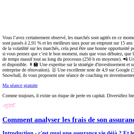
Vous l’avez certainement observé, les marchés sont agités en ce momen
sont passés à 2,91 % et les meilleurs taux pour un emprunt sur 15 an
de la volatilité sur les marchés, cela peut être une bonne opportunité p
si vous pensez que c’est le bon moment, mais que vous débutez, que 
de temps massif
tout au long du processus (250 h en moyenne). 📲
Un
et disponible. 👨‍🏫
Une expertise sur la stratégie d'investissement
et u
entreprise de rénovation). 🥇
Une excellente note de 4,9 sur Google
(3
Snowball, ils vous proposent une séance de coaching en investissemen
Ma séance gratuite
Comme toujours, il existe un risque de perte en capital. Diversifiez bi
Comment analyser les frais de son assuran
Introduction - c'est quoi une assurance vie déjà ? Et le