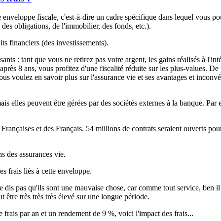
nveloppe fiscale, c'est-à-dire un cadre spécifique dans lequel vous po
des obligations, de l'immobilier, des fonds, etc.).
ts financiers (des investissements).
nts : tant que vous ne retirez pas votre argent, les gains réalisés à l'i
 après 8 ans, vous profitez d'une fiscalité réduite sur les plus-values. De 
us voulez en savoir plus sur l'assurance vie et ses avantages et inconvéni
mais elles peuvent être gérées par des sociétés externes à la banque. P
des Françaises et des Français. 54 millions de contrats seraient ouverts p
ns des assurances vie.
s frais liés à cette enveloppe.
e dis pas qu'ils sont une mauvaise chose, car comme tout service, ben il 
 être très très très élevé sur une longue période.
frais par an et un rendement de 9 %, voici l'impact des frais...