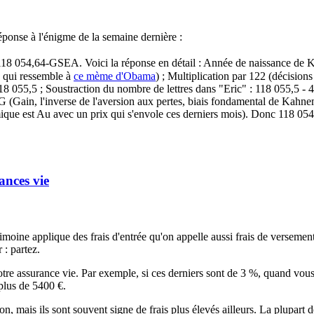
réponse à l'énigme de la semaine dernière :
 118 054,64-GSEA. Voici la réponse en détail :
Année de naissance de Ka
 qui ressemble à
ce mème d'Obama
) ; Multiplication par 122 (décision
055,5 ; Soustraction du nombre de lettres dans "Eric" : 118 055,5 - 4 = 
G (Gain, l'inverse de l'aversion aux pertes, biais fondamental de Kahnema
ique est Au avec un prix qui s'envole ces derniers mois). Donc 118 05
ances vie
imoine applique des frais d'entrée qu'on appelle aussi frais de versement
 : partez.
otre assurance vie. Par exemple, si ces derniers sont de 3 %, quand vous
plus de 5400 €.
n, mais ils sont souvent signe de frais plus élevés ailleurs. La plupart d