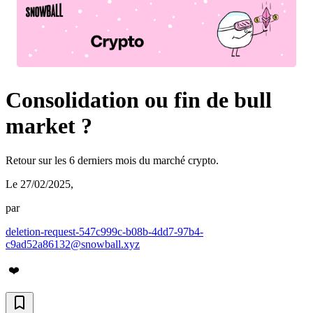
Consolidation ou fin de bull
market ?
Retour sur les 6 derniers mois du marché crypto.
Le 27/02/2025
,
par
deletion-request-547c999c-b08b-4dd7-97b4-
c9ad52a86132@snowball.xyz
❤️