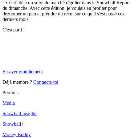
Tx écrit déjà un suivi de marché régulier dans le Snowball Report
du dimanche. Avec cette édition, je voulais en profiter pour
dézoomer un peu et prendre du recul sur ce qu'il s'est passé ces
derniers mois.
C'est parti !
✨
Tu es à un flocon de débloquer cet article
Snowball+ gratuit pendant 14 jours.
Essayer gratuitement
Déjà membre ?
Connecte-toi
Produits
Média
Snowball Insights
Snowball+
Money Buddy