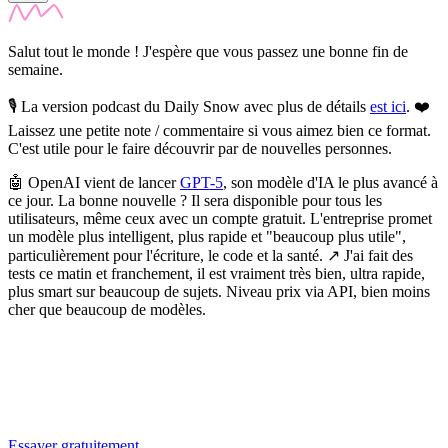
Salut tout le monde ! J'espère que vous passez une bonne fin de
semaine.
🎙️ La version podcast du Daily Snow avec plus de détails
est ici
. ❤️
Laissez une petite note / commentaire si vous aimez bien ce format.
C'est utile pour le faire découvrir par de nouvelles personnes.
🤖
OpenAI vient de lancer
GPT-5
, son modèle d'IA le plus avancé à
ce jour.
La bonne nouvelle ? Il sera disponible pour tous les
utilisateurs, même ceux avec un compte gratuit. L'entreprise promet
un modèle plus intelligent, plus rapide et "beaucoup plus utile",
particulièrement pour l'écriture, le code et la santé. ↗️ J'ai fait des
tests ce matin et franchement, il est vraiment très bien, ultra rapide,
plus smart sur beaucoup de sujets. Niveau prix via API, bien moins
cher que beaucoup de modèles.
✨
Tu es à un flocon de débloquer cet article
Snowball Insights gratuit pendant 14 jours.
Essayer gratuitement