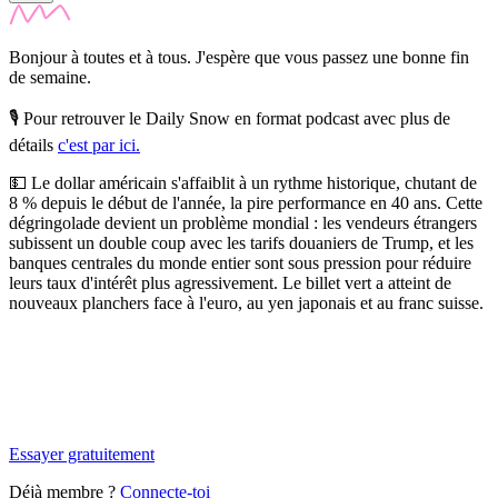
Bonjour à toutes et à tous. J'espère que vous passez une bonne fin
de semaine.
🎙️ Pour retrouver le Daily Snow en format podcast avec plus de
détails
c'est par ici.
💵 Le dollar américain s'affaiblit à un rythme historique, chutant de
8 % depuis le début de l'année, la pire performance en 40 ans.
Cette
dégringolade devient un problème mondial : les vendeurs étrangers
subissent un double coup avec les tarifs douaniers de Trump, et les
banques centrales du monde entier sont sous pression pour réduire
leurs taux d'intérêt plus agressivement. Le billet vert a atteint de
nouveaux planchers face à l'euro, au yen japonais et au franc suisse.
✨
Tu es à un flocon de débloquer cet article
Snowball Insights gratuit pendant 14 jours.
Essayer gratuitement
Déjà membre ?
Connecte-toi