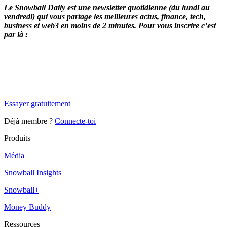
Le Snowball Daily est une newsletter quotidienne (du lundi au
vendredi) qui vous partage les meilleures actus, finance, tech,
business et web3 en moins de 2 minutes. Pour vous inscrire c’est
par là :
✨
Tu es à un flocon de débloquer cet article
Snowball Insights gratuit pendant 14 jours.
Essayer gratuitement
Déjà membre ?
Connecte-toi
Produits
Média
Snowball Insights
Snowball+
Money Buddy
Ressources