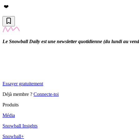
❤️
Le Snowball Daily est une newsletter quotidienne (du lundi au vendre
✨
Tu es à un flocon de débloquer cet article
Snowball Insights gratuit pendant 14 jours.
Essayer gratuitement
Déjà membre ?
Connecte-toi
Produits
Média
Snowball Insights
Snowball+