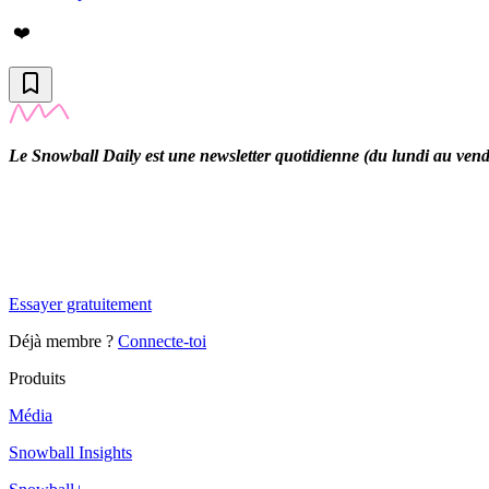
❤️
Le Snowball Daily est une newsletter quotidienne (du lundi au vendre
✨
Tu es à un flocon de débloquer cet article
Snowball Insights gratuit pendant 14 jours.
Essayer gratuitement
Déjà membre ?
Connecte-toi
Produits
Média
Snowball Insights