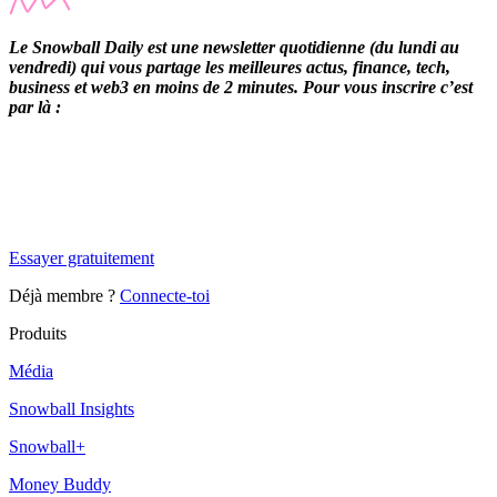
Le Snowball Daily est une newsletter quotidienne (du lundi au
vendredi) qui vous partage les meilleures actus, finance, tech,
business et web3 en moins de 2 minutes. Pour vous inscrire c’est
par là :
✨
Tu es à un flocon de débloquer cet article
Snowball Insights gratuit pendant 14 jours.
Essayer gratuitement
Déjà membre ?
Connecte-toi
Produits
Média
Snowball Insights
Snowball+
Money Buddy