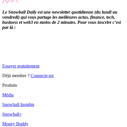
Le Snowball Daily est une newsletter quotidienne (du lundi au
vendredi) qui vous partage les meilleures actus, finance, tech,
business et web3 en moins de 2 minutes. Pour vous inscrire c’est
par là :
✨
Tu es à un flocon de débloquer cet article
Snowball Insights gratuit pendant 14 jours.
Essayer gratuitement
Déjà membre ?
Connecte-toi
Produits
Média
Snowball Insights
Snowball+
Money Buddy