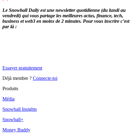
Le Snowball Daily est une newsletter quotidienne (du lundi au
vendredi) qui vous partage les meilleures actus, finance, tech,
business et web3 en moins de 2 minutes. Pour vous inscrire c’est
par là :
✨
Tu es à un flocon de débloquer cet article
Snowball Insights gratuit pendant 14 jours.
Essayer gratuitement
Déjà membre ?
Connecte-toi
Produits
Média
Snowball Insights
Snowball+
Money Buddy