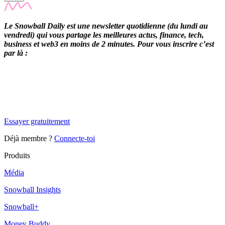
Le Snowball Daily est une newsletter quotidienne (du lundi au
vendredi) qui vous partage les meilleures actus, finance, tech,
business et web3 en moins de 2 minutes. Pour vous inscrire c’est
par là :
✨
Tu es à un flocon de débloquer cet article
Snowball Insights gratuit pendant 14 jours.
Essayer gratuitement
Déjà membre ?
Connecte-toi
Produits
Média
Snowball Insights
Snowball+
Money Buddy