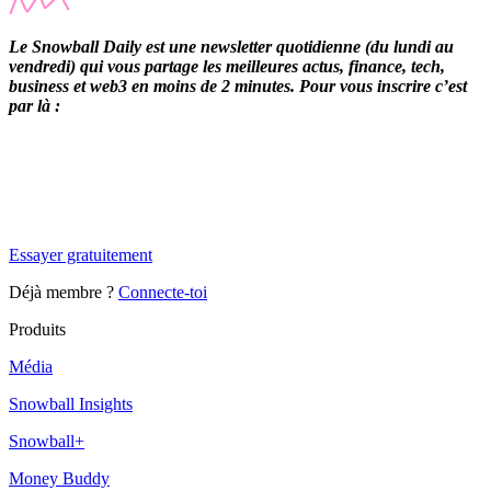
Le Snowball Daily est une newsletter quotidienne (du lundi au
vendredi) qui vous partage les meilleures actus, finance, tech,
business et web3 en moins de 2 minutes. Pour vous inscrire c’est
par là :
✨
Tu es à un flocon de débloquer cet article
Snowball Insights gratuit pendant 14 jours.
Essayer gratuitement
Déjà membre ?
Connecte-toi
Produits
Média
Snowball Insights
Snowball+
Money Buddy