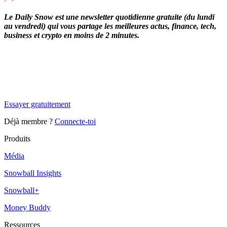
Le Daily Snow est une newsletter quotidienne gratuite (du lundi
au vendredi) qui vous partage les meilleures actus, finance, tech,
business et crypto en moins de 2 minutes.
✨
Tu es à un flocon de débloquer cet article
Snowball Insights gratuit pendant 14 jours.
Essayer gratuitement
Déjà membre ?
Connecte-toi
Produits
Média
Snowball Insights
Snowball+
Money Buddy
Ressources