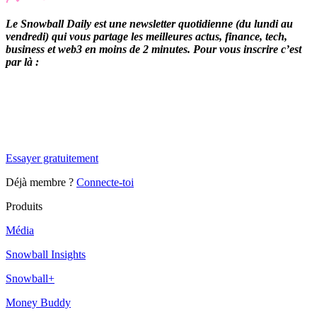
Le Snowball Daily est une newsletter quotidienne (du lundi au
vendredi) qui vous partage les meilleures actus, finance, tech,
business et web3 en moins de 2 minutes. Pour vous inscrire c’est
par là :
✨
Tu es à un flocon de débloquer cet article
Snowball Insights gratuit pendant 14 jours.
Essayer gratuitement
Déjà membre ?
Connecte-toi
Produits
Média
Snowball Insights
Snowball+
Money Buddy