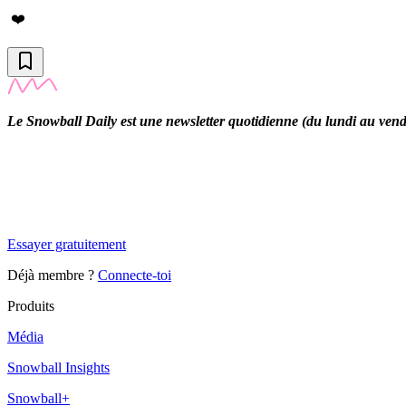
❤️
Le Snowball Daily est une newsletter quotidienne (du lundi au vendre
✨
Tu es à un flocon de débloquer cet article
Snowball Insights gratuit pendant 14 jours.
Essayer gratuitement
Déjà membre ?
Connecte-toi
Produits
Média
Snowball Insights
Snowball+