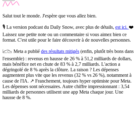
Salut tout le monde. J'espère que vous allez bien.
🎙️
La version podcast du Daily Snow, avec plus de détails,
est ici.
❤️
Laissez une petite note ou un commentaire si vous aimez bien ce
format. C'est utile pour le faire découvrir à de nouvelles personnes.
📈📉
Meta a publié
des résultats mitigés
(enfin, plutôt très bons dans
l'ensemble) : revenus en hausse de 26 % à 51,2 milliards de dollars
,
mais bénéfice net en chute de 83 % à 2,7 milliards. L'action a
dégringolé de 8 % après la clôture. La raison ? Les dépenses
augmentent plus vite que les revenus (32 % vs 26 %), notamment à
cause de l'IA. ↗️ Franchement, toujours hyper optimiste pour Meta.
Les dépenses sont nécessaires. Autre chiffre impressionnant : 3,54
milliards de personnes utilisent une app Meta chaque jour. Une
hausse de 8 %.
✨
Tu es à un flocon de débloquer cet article
Snowball Insights gratuit pendant 14 jours.