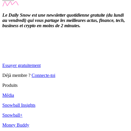
Le Daily Snow est une newsletter quotidienne gratuite (du lundi
au vendredi) qui vous partage les meilleures actus, finance, tech,
business et crypto en moins de 2 minutes.
✨
Tu es à un flocon de débloquer cet article
Snowball Insights gratuit pendant 14 jours.
Essayer gratuitement
Déjà membre ?
Connecte-toi
Produits
Média
Snowball Insights
Snowball+
Money Buddy