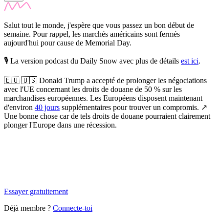
Salut tout le monde, j'espère que vous passez un bon début de
semaine. Pour rappel, les marchés américains sont fermés
aujourd'hui pour cause de Memorial Day.
🎙️ La version podcast du Daily Snow avec plus de détails
est ici
.
🇪🇺 🇺🇸
Donald Trump a accepté de prolonger les négociations
avec l'UE concernant les droits de douane de 50 % sur les
marchandises européennes.
Les Européens disposent maintenant
d'environ
40 jours
supplémentaires pour trouver un compromis. ↗️
Une bonne chose car de tels droits de douane pourraient clairement
plonger l'Europe dans une récession.
✨
Tu es à un flocon de débloquer cet article
Snowball Insights gratuit pendant 14 jours.
Essayer gratuitement
Déjà membre ?
Connecte-toi