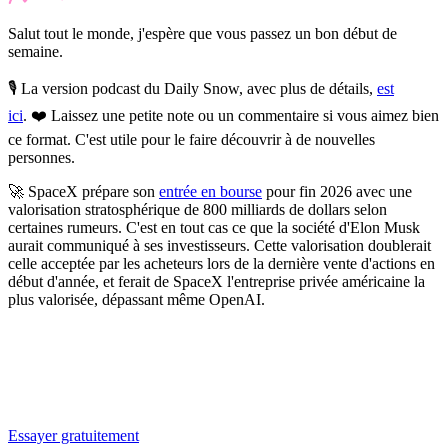
Salut tout le monde, j'espère que vous passez un bon début de
semaine.
🎙️ La version podcast du Daily Snow, avec plus de détails,
est
ici
. ❤️
Laissez une petite note ou un commentaire si vous aimez bien
ce format. C'est utile pour le faire découvrir à de nouvelles
personnes.
🚀
SpaceX prépare son
entrée en bourse
pour fin 2026 avec une
valorisation stratosphérique de 800 milliards de dollars selon
certaines rumeurs.
C'est en tout cas ce que la société d'Elon Musk
aurait communiqué à ses investisseurs. Cette valorisation doublerait
celle acceptée par les acheteurs lors de la dernière vente d'actions en
début d'année, et ferait de SpaceX l'entreprise privée américaine la
plus valorisée, dépassant même OpenAI.
✨
Tu es à un flocon de débloquer cet article
Snowball Insights gratuit pendant 14 jours.
Essayer gratuitement