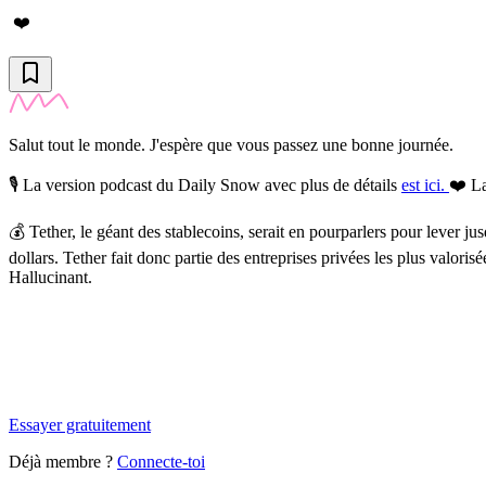
❤️
Salut tout le monde. J'espère que vous passez une bonne journée.
🎙️
La version podcast du Daily Snow avec plus de détails
est ici.
❤️ La
💰
Tether, le géant des stablecoins, serait en pourparlers pour lever ju
dollars. Tether fait donc partie des entreprises privées les plus valor
Hallucinant.
✨
Tu es à un flocon de débloquer cet article
Snowball Insights gratuit pendant 14 jours.
Essayer gratuitement
Déjà membre ?
Connecte-toi