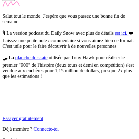
Salut tout le monde. J'espère que vous passez une bonne fin de
semaine.
🎙️
La version podcast du Daily Snow avec plus de détails
est ici.
❤️
Laissez une petite note / commentaire si vous aimez bien ce format.
C'est utile pour le faire découvrir à de nouvelles personnes.
🛹
La
planche de skate
utilisée par Tony Hawk pour réaliser le
premier "900" de l'histoire (deux tours et demi en compétition) s'est
vendue aux enchères pour 1,15 million de dollars,
presque 2x plus
que les estimations !
✨
Tu es à un flocon de débloquer cet article
Snowball Insights gratuit pendant 14 jours.
Essayer gratuitement
Déjà membre ?
Connecte-toi