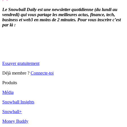
Le Snowball Daily est une newsletter quotidienne (du lundi au
vendredi) qui vous partage les meilleures actus, finance, tech,
business et web3 en moins de 2 minutes. Pour vous inscrire c’est
par là :
✨
Tu es à un flocon de débloquer cet article
Snowball Insights gratuit pendant 14 jours.
Essayer gratuitement
Déjà membre ?
Connecte-toi
Produits
Média
Snowball Insights
Snowball+
Money Buddy