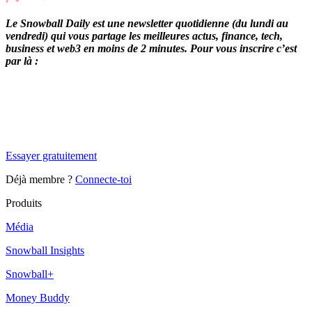
Le Snowball Daily est une newsletter quotidienne (du lundi au
vendredi) qui vous partage les meilleures actus, finance, tech,
business et web3 en moins de 2 minutes. Pour vous inscrire c’est
par là :
✨
Tu es à un flocon de débloquer cet article
Snowball Insights gratuit pendant 14 jours.
Essayer gratuitement
Déjà membre ?
Connecte-toi
Produits
Média
Snowball Insights
Snowball+
Money Buddy