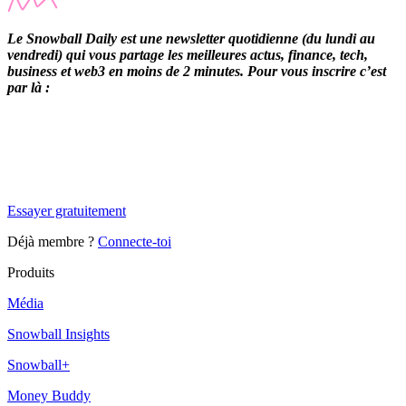
Le Snowball Daily est une newsletter quotidienne (du lundi au
vendredi) qui vous partage les meilleures actus, finance, tech,
business et web3 en moins de 2 minutes. Pour vous inscrire c’est
par là :
✨
Tu es à un flocon de débloquer cet article
Snowball Insights gratuit pendant 14 jours.
Essayer gratuitement
Déjà membre ?
Connecte-toi
Produits
Média
Snowball Insights
Snowball+
Money Buddy