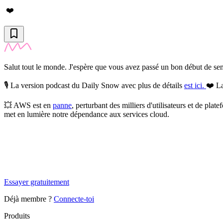
❤️
Salut tout le monde. J'espère que vous avez passé un bon début de 
🎙️
La version podcast du Daily Snow avec plus de détails
est ici.
❤️ La
💥
AWS est en
panne
, perturbant des milliers d'utilisateurs et de plate
met en lumière notre dépendance aux services cloud.
✨
Tu es à un flocon de débloquer cet article
Snowball Insights gratuit pendant 14 jours.
Essayer gratuitement
Déjà membre ?
Connecte-toi
Produits