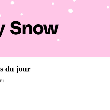
us du jour
 F1