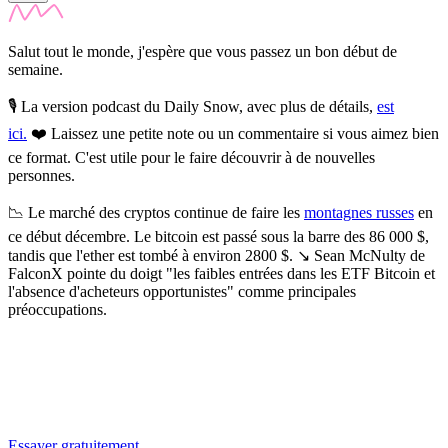
Salut tout le monde, j'espère que vous passez un bon début de
semaine.
🎙️ La version podcast du Daily Snow, avec plus de détails,
est
ici.
❤️
Laissez une petite note ou un commentaire si vous aimez bien
ce format. C'est utile pour le faire découvrir à de nouvelles
personnes.
📉
Le marché des cryptos continue de faire les
montagnes russes
en
ce début décembre.
Le bitcoin est passé sous la barre des 86 000 $,
tandis que l'ether est tombé à environ 2800 $. ↘️ Sean McNulty de
FalconX pointe du doigt "les faibles entrées dans les ETF Bitcoin et
l'absence d'acheteurs opportunistes" comme principales
préoccupations.
✨
Tu es à un flocon de débloquer cet article
Snowball Insights gratuit pendant 14 jours.
Essayer gratuitement