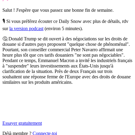
Salut ! J'espère que vous passez une bonne fin de semaine.
🎙️ Si vous préférez écouter ce Daily Snow avec plus de détails, rdv
sur
la version podcast
(environ 5 minutes).
🤔 Donald Trump se dit ouvert à des négociations sur les droits de
douane si d'autres pays proposent "quelque chose de phénoménal".
Pourtant, son conseiller commercial Peter Navarro affirmait une
heure plus tôt que ces tarifs douaniers "ne sont pas négociables".
Pendant ce temps, Emmanuel Macron a invité les industriels français
à "suspendre" leurs investissements aux États-Unis jusqu'à
clarification de la situation. Près de deux Français sur trois
souhaitent une réponse ferme de l'Europe avec des droits de douane
similaires sur les produits américains.
✨
Tu es à un flocon de débloquer cet article
Snowball Insights gratuit pendant 14 jours.
Essayer gratuitement
Déjà membre ?
Connecte-toi