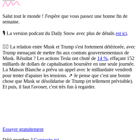
Salut tout le monde ! J'espère que vous passez une bonne fin de
semaine.
🎙️ La version podcast du Daily Snow avec plus de détails
est ici
.
😮‍💨
La relation entre Musk et Trump s'est fortement détériorée, avec
Trump menaçant de mettre fin aux contrats gouvernementaux de
Musk.
Résultat ? Les actions Tesla ont chuté de
14 %
, effaçant 152
milliards de dollars de capitalisation boursière en une seule journée.
La Maison Blanche a prévu un appel avec le milliardaire vendredi
pour tenter d'apaiser les tensions. ↗️ Je pense que c'est une bonne
chose que Musk se désolidarise de Trump (et tellement prévisible).
Et puis, il faut l'avouer, c'est très fun à regarder.
✨
Tu es à un flocon de débloquer cet article
Snowball Insights gratuit pendant 14 jours.
Essayer gratuitement
Déjà membre ?
Connecte-toi