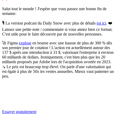
Salut tout le monde ! J'espère que vous passez une bonne fin de
semaine.
🎙️ La version podcast du Daily Snow avec plus de détails
est ici
. ❤️
Laissez une petite note / commentaire si vous aimez bien ce format.
C'est utile pour le faire découvrir par de nouvelles personnes.
🚀
Figma
explose
en bourse avec une hausse de plus de 300 % dès
son premier jour de cotation !
L'action est actuellement autour des
137 $ après une introduction à 33 $, valorisant l'entreprise à environ
60 milliards de dollars. Ironiquement, c'est bien plus que les 20
milliards proposés par Adobe lors de l'acquisition avortée en 2023.
↘️ Le prix est beaucoup trop élevé. On parle d'une valorisation qui
est égale à plus de 50x les ventes annuelles. Mieux vaut patienter un
peu.
✨
Tu es à un flocon de débloquer cet article
Snowball Insights gratuit pendant 14 jours.
Essayer gratuitement