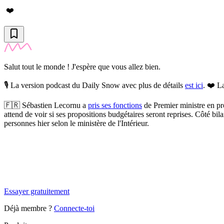
❤️
Salut tout le monde ! J'espère que vous allez bien.
🎙️ La version podcast du Daily Snow avec plus de détails
est ici
. ❤️ L
🇫🇷
Sébastien Lecornu a
pris ses fonctions
de Premier ministre en pro
attend de voir si ses propositions budgétaires seront reprises. Côté bi
personnes hier selon le ministère de l'Intérieur.
✨
Tu es à un flocon de débloquer cet article
Snowball Insights gratuit pendant 14 jours.
Essayer gratuitement
Déjà membre ?
Connecte-toi