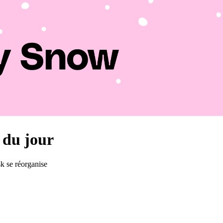
s du jour
k se réorganise